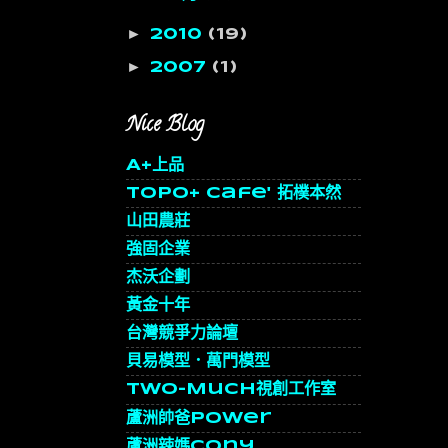
►
2010
(19)
►
2007
(1)
Nice Blog
A+上品
topo+ cafe' 拓樸本然
山田農莊
強固企業
杰沃企劃
黃金十年
台灣競爭力論壇
貝易模型．萬門模型
Two-Much視創工作室
蘆洲帥爸Power
蘆洲辣媽Cony