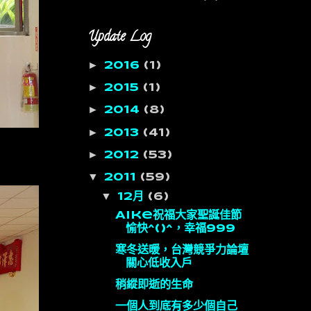
Update Log
►
2016
(1)
►
2015
(1)
►
2014
(8)
►
2013
(41)
►
2012
(53)
▼
2011
(59)
▼
12月
(6)
Aike祝福大家聖誕佳節
愉快^()^，幸福999
寒冬送暖，台灣競爭力論壇
關心低收入戶
稍縱即逝的生命
一個人到底有多少個自己