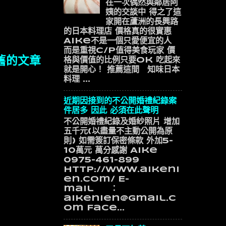
在一次偶然與鄰居阿
姨的交談中 得之了這
家開在蘆洲的長興路
的日本料理店 價格真的很實惠
Aike不是一個只愛便宜的人
而是重視C/P值得美食玩家 價
舊的文章
格與價值的比例只要ok 吃起來
就是開心！ 推薦這間 知味日本
料理 ...
近期因接到的不公開婚禮紀錄案
件居多 因此 必須在此聲明
不公開婚禮紀錄及婚紗照片 增加
五千元(以盡量不主動公開為原
則) 如需簽訂保密條款 外加5-
10萬元 萬分感謝 Aike
0975-461-899
http://www.aikeni
en.com/ E-
mail ：
aikenien@gmail.c
om Face...