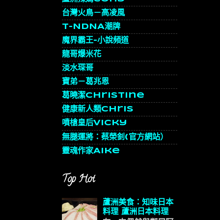
台灣火鳥－高凌風
T-NDNA潮牌
魔界霸王-小說頻道
龍哥爆米花
淡水琛哥
寶弟－葛兆恩
葛曉潔Christine
健康新人類chris
噴槍皇后Vicky
無腿運將：蔡榮釗(官方網站）
靈魂作家Aike
Top Hot
蘆洲美食：知味日本
料理 蘆洲日本料理