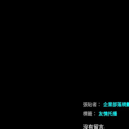
張貼者：
企業部落規
標籤：
友情托播
沒有留言: