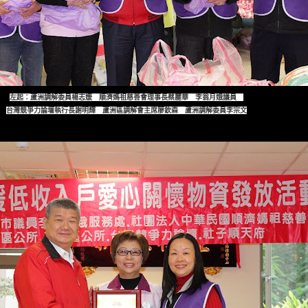
左起：蘆洲調解委員楊志媛 順濟媽祖慈善會理事長蔡麗華 李翁月娥議員
台灣競爭力論壇執行長謝明輝 蘆洲區調解會主席廖欽森 蘆洲調解委員李宗文