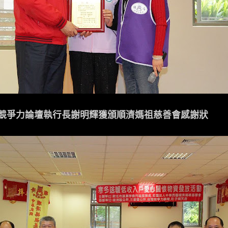
競爭力論壇執行長謝明輝獲頒順濟媽祖慈善會感謝狀