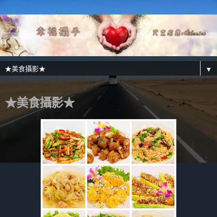
▼
★美食攝影★