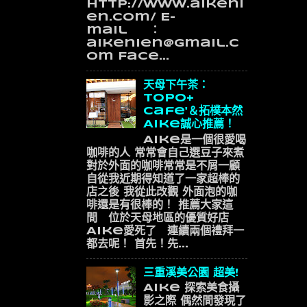
http://www.aikeni
en.com/ E-
mail ：
aikenien@gmail.c
om Face...
天母下午茶：
Topo+
Cafe'＆拓樸本然
Aike誠心推薦！
Aike是一個很愛喝
咖啡的人 常常會自己選豆子來煮
對於外面的咖啡常常是不屑一顧
自從我近期得知道了一家超棒的
店之後 我從此改觀 外面泡的咖
啡還是有很棒的！ 推薦大家這
間 位於天母地區的優質好店
Aike愛死了 連續兩個禮拜一
都去呢！ 首先！先...
三重溪美公園 超美!
Aike 探索美食攝
影之際 偶然間發現了