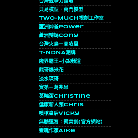
台灣競爭力論壇
貝易模型．萬門模型
Two-Much視創工作室
蘆洲帥爸Power
蘆洲辣媽Cony
台灣火鳥－高凌風
T-NDNA潮牌
魔界霸王-小說頻道
龍哥爆米花
淡水琛哥
寶弟－葛兆恩
葛曉潔Christine
健康新人類chris
噴槍皇后Vicky
無腿運將：蔡榮釗(官方網站）
靈魂作家Aike