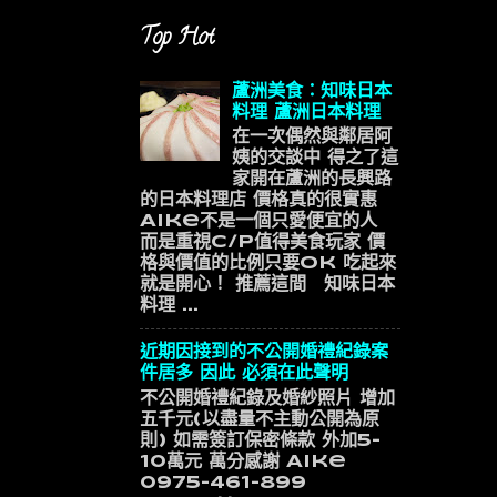
Top Hot
蘆洲美食：知味日本
料理 蘆洲日本料理
在一次偶然與鄰居阿
姨的交談中 得之了這
家開在蘆洲的長興路
的日本料理店 價格真的很實惠
Aike不是一個只愛便宜的人
而是重視C/P值得美食玩家 價
格與價值的比例只要ok 吃起來
就是開心！ 推薦這間 知味日本
料理 ...
近期因接到的不公開婚禮紀錄案
件居多 因此 必須在此聲明
不公開婚禮紀錄及婚紗照片 增加
五千元(以盡量不主動公開為原
則) 如需簽訂保密條款 外加5-
10萬元 萬分感謝 Aike
0975-461-899