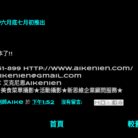
14六月底七月初推出
了!!
61-899 http://www.aikenien.com/
ikenien@gmail.com
：艾克尼恩Aikenien
★美食菜單攝影★活動攝影★新思維企業顧問服務★
劃師Aike
於
下午1:52
沒有留言:
首頁
較