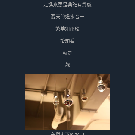
走進來更是典雅有質感
漫天的燈水合一
繁華如雨般
抬頭看
就是
靓
在燈火下的水中