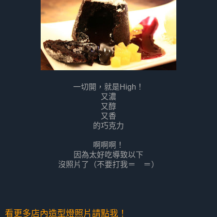
一切開，就是High！
又濃
又醇
又香
的巧克力
啊啊啊！
因為太好吃導致以下
沒照片了（不要打我＝ ＝）
看更多店內造型燈照片請點我！