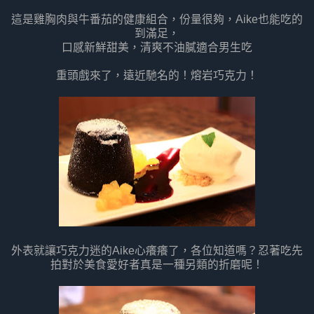
這是雞胸肉與牛番茄的健康組合，份量很夠，Aike也能吃的
到滿足，
口感新鮮甜美，清爽不油膩適合男生吃
重頭戲來了，遠近馳名的！熔岩巧克力！
外表就讓巧克力迷的Aike心癢癢了，各位知道嗎？忍著吃先
拍對於美食愛好者真是一種另類的折磨呢！