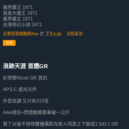
魔界霸王 1971
我是大魔王 1971
魔界霸主 1971
台灣奇幻小說 1971
企業部落規劃師Aike
於
下午4:46
沒有留言:
分享
浪跡天涯 首選GR
好想買Ricoh GR 真的
APS-C 感光元件
外型低調 又只有215克
Aike現在+閃燈動輒都拿破一公斤
買了以後不排除雙機攝影在新人同意之下變成1 5d3 1 GR